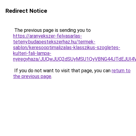
Redirect Notice
The previous page is sending you to
https://aranyekszer-felvasarlas-
teteny.budapestekszerhaz.hu/termek-
sablon/keresooptimalizalas-klasszikus-szogletes-
kulteri-fali-lampa-
nyiregyhaza/JUQwJUQ2dSUyMSU1QyVBNG44JTdEJUI
If you do not want to visit that page, you can
return to
the previous page
.