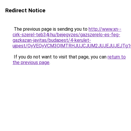
Redirect Notice
The previous page is sending you to
http://www.xn--
cirk-szerel-teb34j.hu/bejegyzes/gazszerelo-es-feg-
gazkazan-javitas/budapest/4-kerulet-
ujpest/QyVEQyVCM3QlMTRHJUJCJUM2JUJEJUJEJTg1
If you do not want to visit that page, you can
return to
the previous page
.