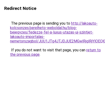
Redirect Notice
The previous page is sending you to
http://lakoauto-
kolcsonzes.berelheto-weboldal.hu/blog-
bejegyzes/fedezze-fel-a-luxus-utazas-uj-szintjet-
lakoauto-importalas-
nemetorszagbol/JUU1JTg4JTJDJUE2MGwlRjglRjYlOEQ
If you do not want to visit that page, you can
return to
the previous page
.