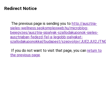
Redirect Notice
The previous page is sending you to
http://ausztria-
sieles-wellness.seokomplexweb.hu/microblog-
bejegyzes/ausztria-sipalyak-szallodakuponok-sieles-
ausztriaban-fedezd-fel-a-legjobb-palyakat-
szallodakuponokkal/budapest/szepvolgy/JUE2JUI
If you do not want to visit that page, you can
return to
the previous page
.